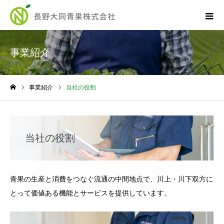
事業紹介
事業紹介
当社の役割
ホーム
当社の役割
青果の生産と消費をつなぐ流通の中間地点で、川上・川下双方に
とって価値ある機能とサービスを提供しています。