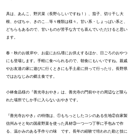
具は、あんこ、野沢菜（長野らしいですね！）、茄子、切り干し大
根、かぼちゃ、きのこ…等々種類は様々。甘い系・しょっぱい系と、
どちらもあるので、甘いものが苦手な方でも喜んでいただけると思い
ます。
春・秋のお彼岸や、お盆にお仏壇にお供えするほか、日ごろのおやつ
にも登場します。手軽に食べられるので、朝食にもいいですね。親戚
やお友達の家に遊びに行くときにも手土産に持って行ったり。長野県
ではおなじみの郷土食です。
小林食品様の『善光寺おやき』は、善光寺の門前やその周辺など限ら
れた場所でしか手に入らないおやきです。
『善光寺おやき』の特徴は、①もちっとしたコシのある生地②自家製
信州みそと旬の国産野菜を使った具材③一つ一つ丁寧に手包みで作
る、温かみのある手作りの味 です。長年の経験で培われた勘と技に